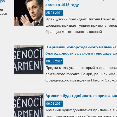
дов
армян в 1915 году
ин
25.01.2014
одов
Французский президент Николя Саркози,
Ереване, призвал Турцию признать геноц
Франция может принять таковой...
В Армении новорожденного мальчика 
благодарности за закон о геноциде а
06.03.2014
Предки мальчугана, который вчера появи
армянского городка Гюмри, решили имено
французского президента Николя Саркози.
Армения будет добиваться признания
06.01.2014
Армения будет добиваться признания в
Геноцида армян, также будет выступать