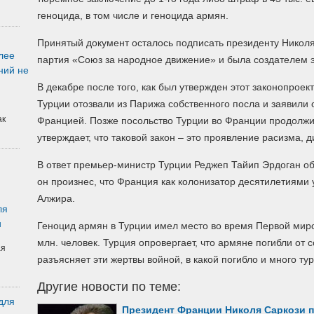
геноцида, в том числе и геноцида армян.
Принятый документ осталось подписать президенту Николя 
лее
партия «Союз за народное движение» и была создателем э
ний не
В декабре после того, как был утвержден этот законопро
Турции отозвали из Парижа собственного посла и заявили
ак
Францией. Позже посольство Турции во Франции продолжил
утверждает, что таковой закон – это проявление расизма,
В ответ премьер-министр Турции Реджеп Тайип Эрдоган о
он произнес, что Франция как колонизатор десятилетиями
Алжира.
ля
и
Геноцид армян в Турции имел место во время Первой миро
млн. человек. Турция опровергает, что армяне погибли от 
ая
разъясняет эти жертвы войной, в какой погибло и много ту
Другие новости по теме:
для
Президент Франции Николя Саркози п