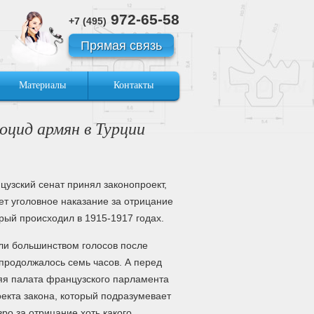
972-65-58
+7 (495)
Прямая связь
Материалы
Контакты
оцид армян в Турции
узский сенат принял законопроект,
ет уголовное наказание за отрицание
рый происходил в 1915-1917 годах.
ли большинством голосов после
продолжалось семь часов. А перед
яя палата французского парламента
оекта закона, который подразумевает
ро за отрицание хоть какого