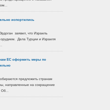
ом...
тельно испортились
Эрдоган заявил, что Израиль
 орудием. Дела Турции и Израиля
..
анам ЕС оформить меры по
тельно
собираются предложить странам
ры, направленные на сокращение
Об...