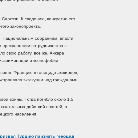
Саркози. К сведению, конкретно его
того законопроекта.
ект Национальным собранием, власти
 о прекращении сотрудничества с
о свою работу, все же, Анкара
 дискриминации и ксенофобии.
бвинил Францию в геноциде алжирцев,
 устраивала экзекуции над гражданами
вой войны. Тогда погибло около 1,5
сознательных действий властей, а
рецкого населения.
ризвал Турцию признать геноцид