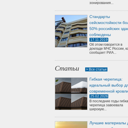
зонирования...
Стандарты
сейсмостойкости бо
50% российских зда
соблюдены
17.11.2019
Об этом говорится в
докладе МЧС России, к
сообщает РИА...
Статьи
> Все статьи
Гибкая черепица:
идеальный выбор д
современной кровл
25.02.2026
В последние годы гибк
черепица завоевала
широкую...
Лучшие материалы 