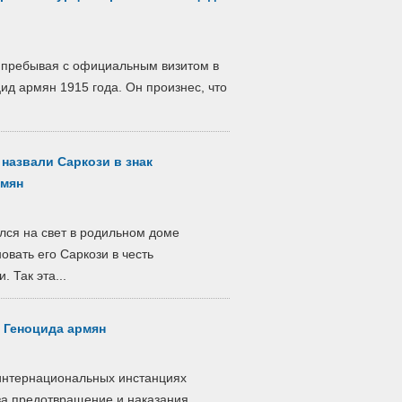
 пребывая с официальным визитом в
ид армян 1915 года. Он произнес, что
назвали Саркози в знак
рмян
лся на свет в родильном доме
вать его Саркози в честь
 Так эта...
 Геноцида армян
 интернациональных инстанциях
 за предотвращение и наказания