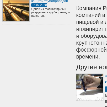
защиты трубопроводов
16.07.2020
Компания P
Одной из главных причин
разрушения трубопроводов
компаний в
является...
пищевой и 
инжиниринг
и оборудов
крупнотонн
фосфорной 
времени.
Другие но