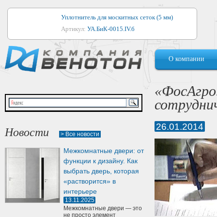
Уплотнитель для москитных сеток (5 мм)
Артикул:
УА.БиК-0015.IV.б
Уплотнитель для алюминиевых окон
О компании
Артикул:
1044
Уплотнитель для деревянных окон
«ФосАгро»
Артикул:
УМ.БиК-0062.IV.б
сотруднич
Уплотнитель лоджиевый для (4, 5, 6 мм)
Артикул:
УА.БиК-0037.IV.б
26.01.2014
Новости
> Все новости
Уплотнитель для деревянных дверей
Межкомнатные двери: от
Артикул:
УК-10.4
функции к дизайну. Как
выбрать дверь, которая
«растворится» в
интерьере
13.11.2025
Межкомнатные двери — это
не просто элемент