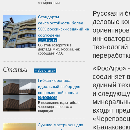
зонирования...
Русская и 
Стандарты
деловые ко
сейсмостойкости более
ориентиров
50% российских зданий не
соблюдены
инноваторс
17.11.2019
Об этом говорится в
технологий
докладе МЧС России, как
сообщает РИА...
переработк
«ФосАгро» 
Статьи
> Все статьи
соединяет 
Гибкая черепица:
единый тех
идеальный выбор для
и следующу
современной кровли
25.02.2026
минеральны
В последние годы гибкая
черепица завоевала
входят пре
широкую...
«Череповец
Лучшие материалы для
«Балаковск