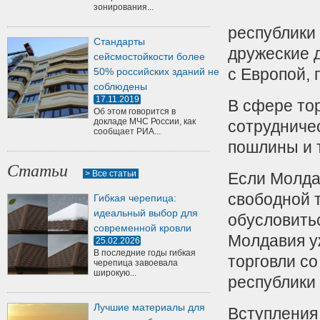
зонирования...
республики
Стандарты
дружеские 
сейсмостойкости более
с Европой, 
50% российских зданий не
соблюдены
17.11.2019
В сфере тор
Об этом говорится в
докладе МЧС России, как
сотрудничес
сообщает РИА...
пошлины и 
Статьи
> Все статьи
Если Молда
свободной т
Гибкая черепица:
идеальный выбор для
обусловитьс
современной кровли
Молдавия у
25.02.2026
В последние годы гибкая
торговли со
черепица завоевала
широкую...
республики
Лучшие материалы для
Вступления