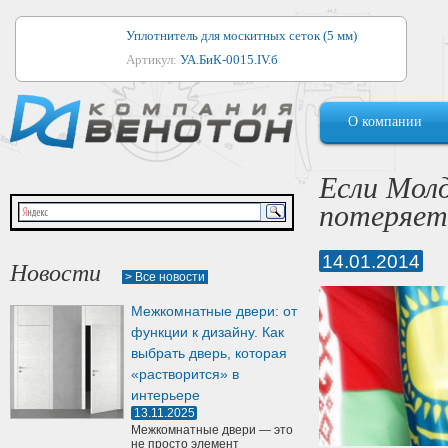
Уплотнитель для москитных сеток (5 мм)
Артикул:
УА.БиК-0015.IV.б
Уплотнитель для алюминиевых окон
О компании
Артикул:
1044
Уплотнитель для деревянных окон
Если Мол
Артикул:
УМ.БиК-0062.IV.б
потеряет
Уплотнитель лоджиевый для (4, 5, 6 мм)
Артикул:
УА.БиК-0037.IV.б
14.01.2014
Новости
> Все новости
Уплотнитель для деревянных дверей
Межкомнатные двери: от
Артикул:
УК-10.4
функции к дизайну. Как
выбрать дверь, которая
«растворится» в
интерьере
13.11.2025
Межкомнатные двери — это
не просто элемент