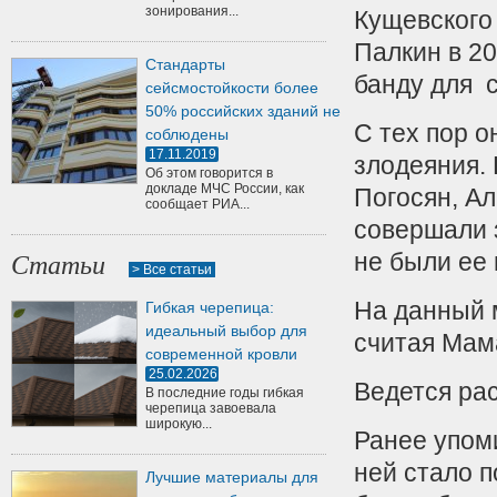
зонирования...
Кущевского
Палкин в 2
Стандарты
банду для 
сейсмостойкости более
50% российских зданий не
С тех пор о
соблюдены
17.11.2019
злодеяния.
Об этом говорится в
докладе МЧС России, как
Погосян, А
сообщает РИА...
совершали 
не были ее
Статьи
> Все статьи
На данный 
Гибкая черепица:
идеальный выбор для
считая Мам
современной кровли
25.02.2026
Ведется ра
В последние годы гибкая
черепица завоевала
широкую...
Ранее упом
ней стало п
Лучшие материалы для