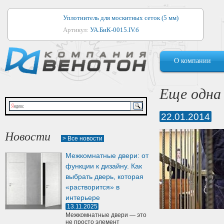
Уплотнитель для москитных сеток (5 мм)
Артикул:
УА.БиК-0015.IV.б
Уплотнитель для алюминиевых окон
О компании
Артикул:
1044
Уплотнитель для деревянных окон
Еще одна 
Артикул:
УМ.БиК-0062.IV.б
22.01.2014
Уплотнитель лоджиевый для (4, 5, 6 мм)
Артикул:
УА.БиК-0037.IV.б
Новости
> Все новости
Уплотнитель для деревянных дверей
Межкомнатные двери: от
Артикул:
УК-10.4
функции к дизайну. Как
выбрать дверь, которая
«растворится» в
интерьере
13.11.2025
Межкомнатные двери — это
не просто элемент