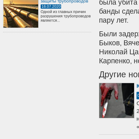
была убита 
защиты трубопроводов
16.07.2020
банды сдел
Одной из главных причин
разрушения трубопроводов
пару лет.
является...
Были задер
Быков, Вяче
Николай Ца
Карпенко, 
Другие но