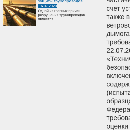
частич
защиты трубопроводов
16.07.2020
счет у
Одной из главных причин
разрушения трубопроводов
также 
является...
ветрово
дымога
требов
22.07.2
«Техни
безопа
включе
содерж
(испыт
образц
Федера
требов
оценки