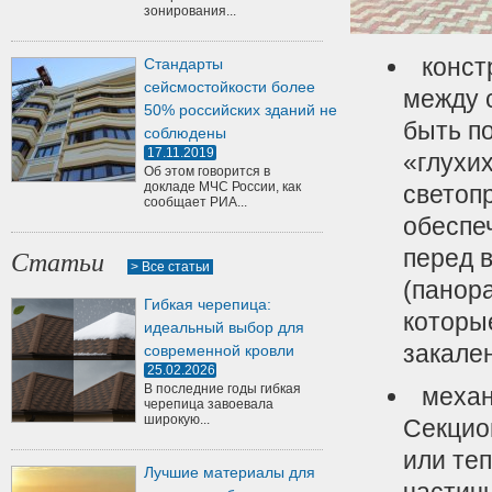
зонирования...
конст
Стандарты
сейсмостойкости более
между 
50% российских зданий не
быть п
соблюдены
17.11.2019
«глухи
Об этом говорится в
докладе МЧС России, как
светоп
сообщает РИА...
обеспе
перед 
Статьи
> Все статьи
(панор
Гибкая черепица:
которы
идеальный выбор для
закале
современной кровли
25.02.2026
В последние годы гибкая
механ
черепица завоевала
широкую...
Секцио
или те
Лучшие материалы для