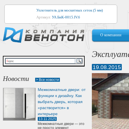
Уплотнитель для москитных сеток (5 мм)
Артикул:
УА.БиК-0015.IV.б
Уплотнитель для алюминиевых окон
О компании
Артикул:
1044
Уплотнитель для деревянных окон
Эксплуат
Артикул:
УМ.БиК-0062.IV.б
19.08.2015
Уплотнитель лоджиевый для (4, 5, 6 мм)
Артикул:
УА.БиК-0037.IV.б
Новости
> Все новости
Уплотнитель для деревянных дверей
Межкомнатные двери: от
Артикул:
УК-10.4
функции к дизайну. Как
выбрать дверь, которая
«растворится» в
интерьере
13.11.2025
Межкомнатные двери — это
не просто элемент