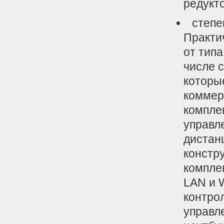
редукто
степе
Практи
от типа
числе с
которые
коммер
компле
управл
дистан
констр
компле
LAN и 
контро
управл