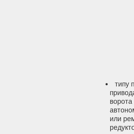
типу 
привод
ворота 
автоно
или ре
редукт