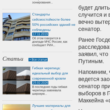
зонирования...
будет длить
случится и 
Стандарты
сейсмостойкости более
вечно выте
50% российских зданий не
сенатор.
соблюдены
17.11.2019
Об этом говорится в
Ранее Госд
докладе МЧС России, как
сообщает РИА...
расследова
заявил, чт
Статьи
> Все статьи
Путиным.
Гибкая черепица:
Напомним, 
идеальный выбор для
ведется за
современной кровли
25.02.2026
сенатор пр
В последние годы гибкая
черепица завоевала
выборов в Г
широкую...
Маккейна «
Лучшие материалы для