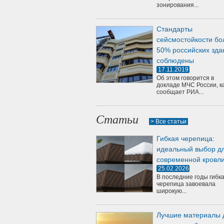
зонирования...
Стандарты
сейсмостойкости бо
50% российских зда
соблюдены
17.11.2019
Об этом говорится в
докладе МЧС России, к
сообщает РИА...
Статьи
> Все статьи
Гибкая черепица:
идеальный выбор д
современной кровл
25.02.2026
В последние годы гибк
черепица завоевала
широкую...
Лучшие материалы 