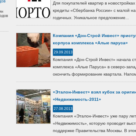
дов
Для покупателей квартир в новостройка
кредиты «Сбербанка России» с малой на
ин
одов
годичных. Уникальное предложение...
Компания «Дон-Строй Инвест» присту
корпуса комплекса «Алые паруса»
29.09.2013
Компания «Дон-Строй Инвест» начала ст
комплекса «Алые Паруса» в северо-запа
окончить формирование квартала. Напом
«Эталон-Инвест» взял кубок за ориги
«Недвижимость-2011»
27.08.2013
Компания «Эталон-Инвест» уже пару лет
«Недвижимость», которую проводит выс
поддержке Правительства Москвы. В этом 