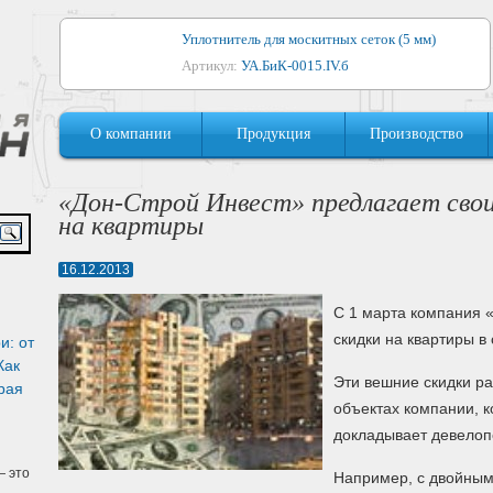
Уплотнитель для москитных сеток (5 мм)
Артикул:
УА.БиК-0015.IV.б
Уплотнитель для алюминиевых окон
О компании
Продукция
Производство
Артикул:
1044
Уплотнитель для деревянных окон
«Дон-Строй Инвест» предлагает свои
Артикул:
УМ.БиК-0062.IV.б
на квартиры
Уплотнитель лоджиевый для (4, 5, 6 мм)
16.12.2013
Артикул:
УА.БиК-0037.IV.б
С 1 марта компания 
Уплотнитель для деревянных дверей
скидки на квартиры в
и: от
Артикул:
УК-10.4
Как
Эти вешние скидки ра
рая
объектах компании, 
докладывает девелоп
 это
Например, с двойным