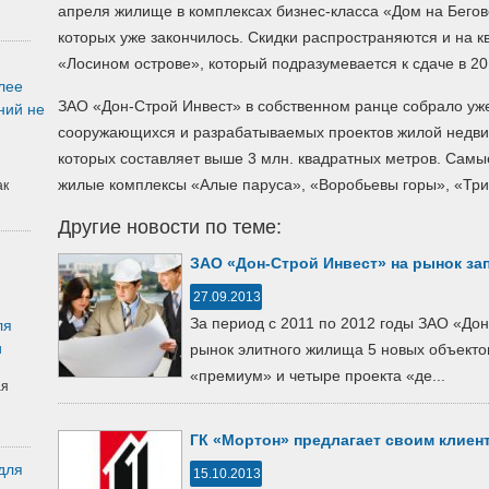
апреля жилище в комплексах бизнес-класса «Дом на Бегов
которых уже закончилось. Скидки распространяются и на
«Лосином острове», который подразумевается к сдаче в 20
лее
ЗАО «Дон-Строй Инвест» в собственном ранце собрало уж
ний не
сооружающихся и разрабатываемых проектов жилой недв
которых составляет выше 3 млн. квадратных метров. Самы
жилые комплексы «Алые паруса», «Воробьевы горы», «Тр
ак
Другие новости по теме:
ЗАО «Дон-Строй Инвест» на рынок за
27.09.2013
За период с 2011 по 2012 годы ЗАО «До
ля
и
рынок элитного жилища 5 новых объектов
«премиум» и четыре проекта «де...
ая
ГК «Мортон» предлагает своим клиен
для
15.10.2013