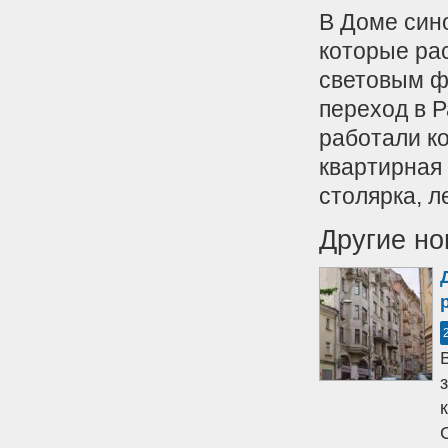
В Доме син
которые ра
световым ф
переход в Р
работали к
квартирная
столярка, л
Другие но