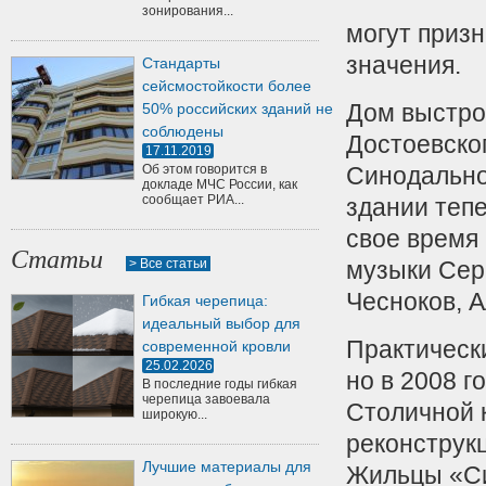
зонирования...
могут приз
значения.
Стандарты
сейсмостойкости более
Дом выстро
50% российских зданий не
соблюдены
Достоевско
17.11.2019
Об этом говорится в
Синодально
докладе МЧС России, как
сообщает РИА...
здании теп
свое время
Статьи
> Все статьи
музыки Сер
Чесноков, 
Гибкая черепица:
идеальный выбор для
Практическ
современной кровли
25.02.2026
но в 2008 г
В последние годы гибкая
черепица завоевала
Столичной 
широкую...
реконструк
Лучшие материалы для
Жильцы «Си