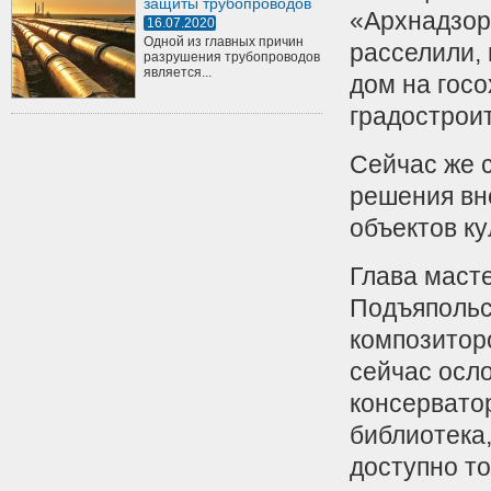
защиты трубопроводов
«Архнадзор
16.07.2020
Одной из главных причин
расселили,
разрушения трубопроводов
является...
дом на госо
градострои
Сейчас же 
решения вн
объектов ку
Глава маст
Подъяпольс
композиторо
сейчас осл
консервато
библиотека,
доступно т