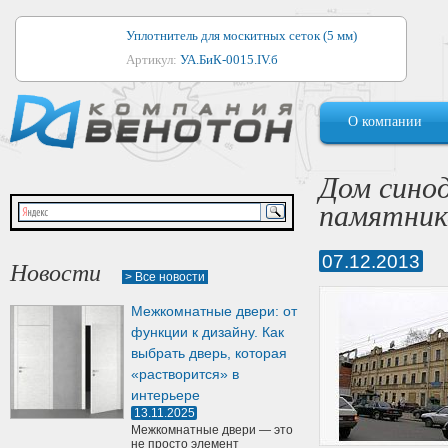
Уплотнитель для москитных сеток (5 мм)
Артикул:
УА.БиК-0015.IV.б
Уплотнитель для алюминиевых окон
О компании
Артикул:
1044
Уплотнитель для деревянных окон
Дом сино
Артикул:
УМ.БиК-0062.IV.б
памятник
Уплотнитель лоджиевый для (4, 5, 6 мм)
Артикул:
УА.БиК-0037.IV.б
07.12.2013
Новости
> Все новости
Уплотнитель для деревянных дверей
Межкомнатные двери: от
Артикул:
УК-10.4
функции к дизайну. Как
выбрать дверь, которая
«растворится» в
интерьере
13.11.2025
Межкомнатные двери — это
не просто элемент