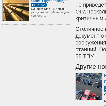
защиты трубопроводов
не приведет
16.07.2020
Одной из главных причин
Она несколь
разрушения трубопроводов
является...
критичным 
Столичное 
документ о
сооружения
станций. П
55 ТПУ.
Другие но