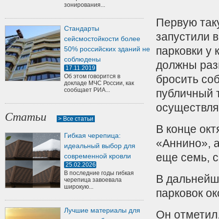
зонирования...
Первую так
Стандарты
запустили в
сейсмостойкости более
парковки у
50% российских зданий не
соблюдены
должны раз
17.11.2019
Об этом говорится в
бросить со
докладе МЧС России, как
сообщает РИА...
публичный 
осуществля
Статьи
> Все статьи
В конце ок
Гибкая черепица:
«Аннино», а
идеальный выбор для
еще семь, с
современной кровли
25.02.2026
В последние годы гибкая
В дальнейше
черепица завоевала
широкую...
парковок о
Лучшие материалы для
Он отметил