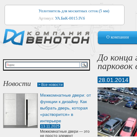
Уплотнитель для москитных сеток (5 мм)
Артикул:
УА.БиК-0015.IV.б
Уплотнитель для алюминиевых окон
О компании
Артикул:
1044
Уплотнитель для деревянных окон
До конца 
Артикул:
УМ.БиК-0062.IV.б
парковок 
Уплотнитель лоджиевый для (4, 5, 6 мм)
Артикул:
УА.БиК-0037.IV.б
28.01.2014
Новости
> Все новости
Уплотнитель для деревянных дверей
Межкомнатные двери: от
Артикул:
УК-10.4
функции к дизайну. Как
выбрать дверь, которая
«растворится» в
интерьере
13.11.2025
Межкомнатные двери — это
не просто элемент