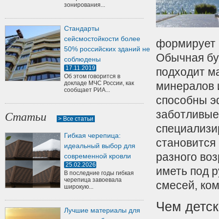
зонирования...
Стандарты
сейсмостойкости более
формирует 
50% российских зданий не
Обычная бу
соблюдены
17.11.2019
подходит м
Об этом говорится в
докладе МЧС России, как
минералов 
сообщает РИА...
способны э
заботливые
Статьи
> Все статьи
специализи
Гибкая черепица:
становится
идеальный выбор для
разного во
современной кровли
25.02.2026
иметь под р
В последние годы гибкая
черепица завоевала
смесей, ком
широкую...
Чем детск
Лучшие материалы для