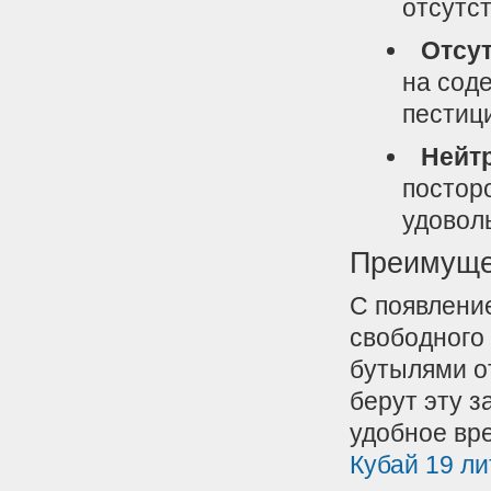
отсутст
Отсу
на сод
пестиц
Нейтр
постор
удовол
Преимущес
С появлени
свободного
бутылями о
берут эту з
удобное вре
Кубай 19 ли