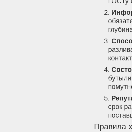
ГОСТу 
Инфор
обязат
глубина
Спосо
разлив
контакт
Состо
бутыли
помутн
Репут
срок р
постав
Правила х