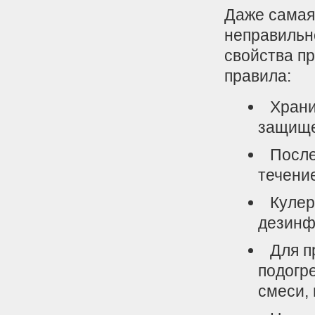
Даже самая
неправильн
свойства п
правила:
Храни
защище
После
течение
Кулер
дезинф
Для п
подогр
смеси, 