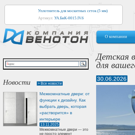
Уплотнитель для москитных сеток (5 мм)
Артикул:
УА.БиК-0015.IV.б
Уплотнитель для алюминиевых окон
О компании
Артикул:
1044
Уплотнитель для деревянных окон
Детская в
Артикул:
УМ.БиК-0062.IV.б
для ваше
Уплотнитель лоджиевый для (4, 5, 6 мм)
Артикул:
УА.БиК-0037.IV.б
30.06.2026
Новости
> Все новости
Уплотнитель для деревянных дверей
Межкомнатные двери: от
Артикул:
УК-10.4
функции к дизайну. Как
выбрать дверь, которая
«растворится» в
интерьере
13.11.2025
Межкомнатные двери — это
не просто элемент