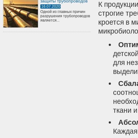
защиты трубопроводов
К продукци
16.07.2020
строгие тре
Одной из главных причин
разрушения трубопроводов
является...
кроется в м
микробиоло
Опти
детской
для нез
выдели
Сбал
соотнош
необхо
ткани и
Абсо
Каждая