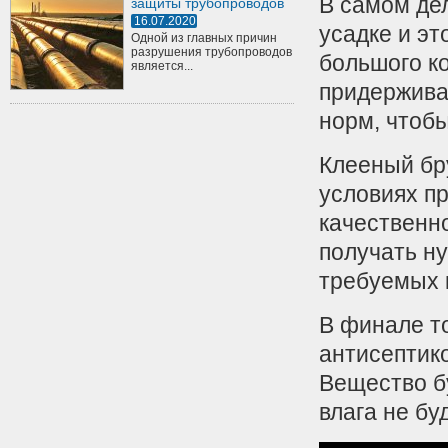
В самом дел
защиты трубопроводов
16.07.2020
усадке и э
Одной из главных причин
разрушения трубопроводов
большого к
является...
придержива
норм, чтобы
Клееный бру
условиях п
качественно
получать н
требуемых 
В финале т
антисептик
Вещество бу
влага не бу