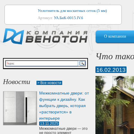
Уплотнитель для москитных сеток (5 мм)
Артикул:
УА.БиК-0015.IV.б
Уплотнитель для алюминиевых окон
О компании
Артикул:
1044
Уплотнитель для деревянных окон
Что тако
Артикул:
УМ.БиК-0062.IV.б
16.02.2013
Уплотнитель лоджиевый для (4, 5, 6 мм)
Артикул:
УА.БиК-0037.IV.б
Новости
> Все новости
Уплотнитель для деревянных дверей
Межкомнатные двери: от
Артикул:
УК-10.4
функции к дизайну. Как
выбрать дверь, которая
«растворится» в
интерьере
13.11.2025
Межкомнатные двери — это
не просто элемент