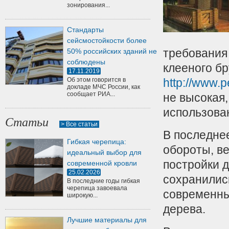
зонирования...
Стандарты
сейсмостойкости более
требования 
50% российских зданий не
соблюдены
клееного б
17.11.2019
Об этом говорится в
http://www.
докладе МЧС России, как
сообщает РИА...
не высокая,
использован
Статьи
> Все статьи
В последне
Гибкая черепица:
обороты, ве
идеальный выбор для
постройки 
современной кровли
25.02.2026
сохранилис
В последние годы гибкая
черепица завоевала
современны
широкую...
дерева.
Лучшие материалы для