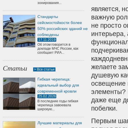
зонирования...
является, н
важную роль
Стандарты
сейсмостойкости более
не просто 
50% российских зданий не
интерьера,
соблюдены
17.11.2019
функционал
Об этом говорится в
докладе МЧС России, как
подчеркива
сообщает РИА...
каждодневн
желаете за
Статьи
> Все статьи
душевую ка
Гибкая черепица:
освещение 
идеальный выбор для
элементы? 
современной кровли
25.02.2026
даже еще до
В последние годы гибкая
черепица завоевала
побелки.
широкую...
Первым шаг
Лучшие материалы для