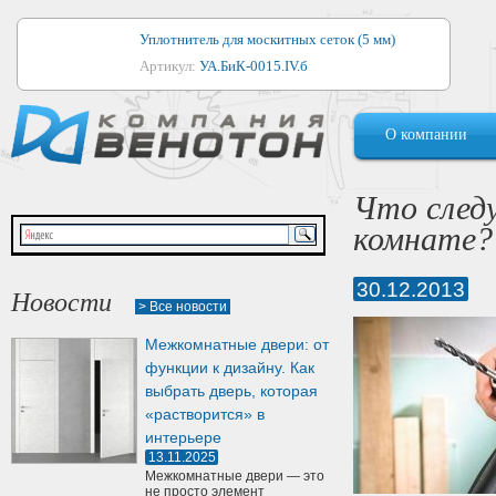
Уплотнитель для москитных сеток (5 мм)
Артикул:
УА.БиК-0015.IV.б
Уплотнитель для алюминиевых окон
О компании
Артикул:
1044
Уплотнитель для деревянных окон
Что следу
Артикул:
УМ.БиК-0062.IV.б
комнате?
Уплотнитель лоджиевый для (4, 5, 6 мм)
Артикул:
УА.БиК-0037.IV.б
30.12.2013
Новости
> Все новости
Уплотнитель для деревянных дверей
Межкомнатные двери: от
Артикул:
УК-10.4
функции к дизайну. Как
выбрать дверь, которая
«растворится» в
интерьере
13.11.2025
Межкомнатные двери — это
не просто элемент