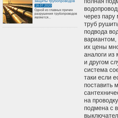
полная под
защиты трубопроводов
16.07.2020
водопроводн
Одной из главных причин
разрушения трубопроводов
через пару 
является...
труб рушит
подвода во
вариантом, 
их цены мн
аналоги из 
и другом с
система сое
таки если е
поставить 
сантехниче
на проводку
подмена с 
выключател