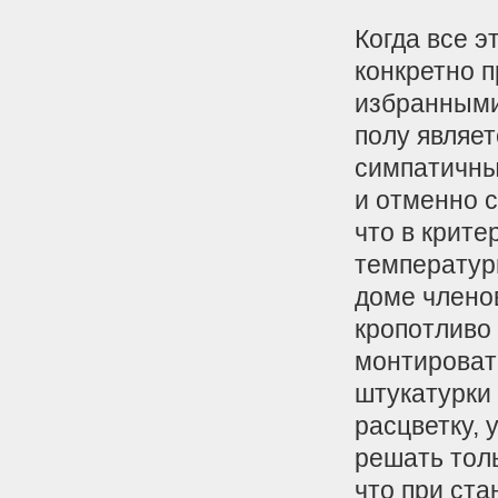
Когда все э
конкретно п
избранными
полу являе
симпатичны
и отменно 
что в крит
температур
доме членов
кропотливо 
монтироват
штукатурки 
расцветку, 
решать толь
что при ст