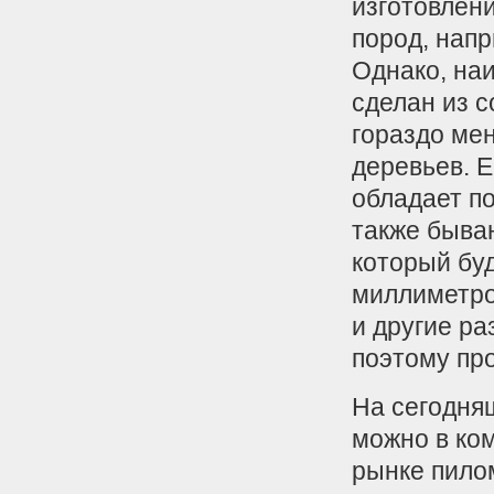
изготовлени
пород, напр
Однако, на
сделан из с
гораздо ме
деревьев. Е
обладает п
также быва
который буд
миллиметров
и другие ра
поэтому про
На сегодняш
можно в ко
рынке пило