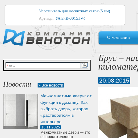
Уплотнитель для москитных сеток (5 мм)
Артикул:
УА.БиК-0015.IV.б
Уплотнитель для алюминиевых окон
О компании
Артикул:
1044
Уплотнитель для деревянных окон
Брус – н
Артикул:
УМ.БиК-0062.IV.б
пиломате
Уплотнитель лоджиевый для (4, 5, 6 мм)
Артикул:
УА.БиК-0037.IV.б
20.08.2015
Новости
> Все новости
Уплотнитель для деревянных дверей
Межкомнатные двери: от
Артикул:
УК-10.4
функции к дизайну. Как
выбрать дверь, которая
«растворится» в
интерьере
13.11.2025
Межкомнатные двери — это
не просто элемент