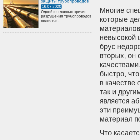
защиты трубопроводов
16.07.2020
Многие спе
Одной из главных причин
разрушения трубопроводов
которые де
является...
материалов
невысокой 
брус недоро
вторых, он
качествами.
быстро, что
в качестве 
так и други
является а
эти преиму
материал п
Что касаетс