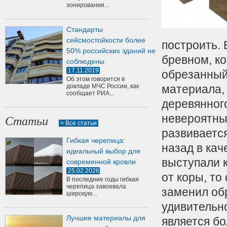
зонирования...
Стандарты
сейсмостойкости более
построить.
50% российских зданий не
бревном, ко
соблюдены
17.11.2019
обрезанный
Об этом говорится в
докладе МЧС России, как
материала,
сообщает РИА...
деревянного
невероятны
Статьи
> Все статьи
развивается
Гибкая черепица:
назад в кач
идеальный выбор для
выступали 
современной кровли
25.02.2026
от коры, то
В последние годы гибкая
черепица завоевала
заменил обр
широкую...
удивительн
Лучшие материалы для
является б