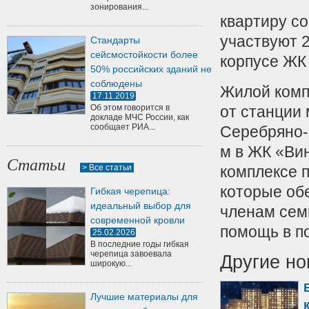
зонирования...
квартиру со
участвуют 
Стандарты
сейсмостойкости более
корпусе ЖК
50% российских зданий не
соблюдены
Жилой комп
17.11.2019
Об этом говорится в
от станции
докладе МЧС России, как
сообщает РИА...
Серебряно-
м в ЖК «Вин
Статьи
> Все статьи
комплексе 
которые об
Гибкая черепица:
идеальный выбор для
членам семь
современной кровли
помощь в по
25.02.2026
В последние годы гибкая
черепица завоевала
Другие но
широкую...
Лучшие материалы для