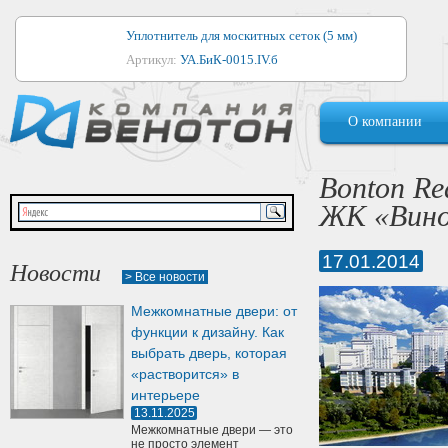
Уплотнитель для москитных сеток (5 мм)
Артикул:
УА.БиК-0015.IV.б
Уплотнитель для алюминиевых окон
О компании
Артикул:
1044
Уплотнитель для деревянных окон
Bonton Re
Артикул:
УМ.БиК-0062.IV.б
ЖК «Вино
Уплотнитель лоджиевый для (4, 5, 6 мм)
Артикул:
УА.БиК-0037.IV.б
17.01.2014
Новости
> Все новости
Уплотнитель для деревянных дверей
Межкомнатные двери: от
Артикул:
УК-10.4
функции к дизайну. Как
выбрать дверь, которая
«растворится» в
интерьере
13.11.2025
Межкомнатные двери — это
не просто элемент