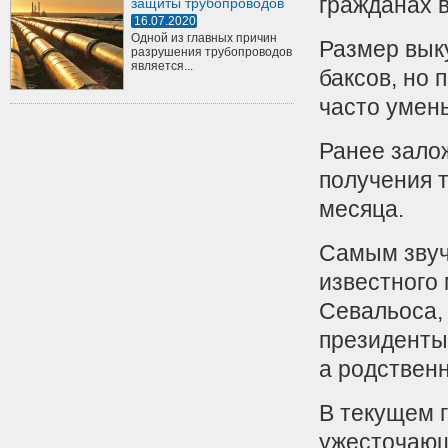
гражданах в
защиты трубопроводов
16.07.2020
Одной из главных причин
Размер вык
разрушения трубопроводов
является...
баксов, но
часто умен
Ранее залож
получения т
месяца.
Самым звуч
известного
Севальоса, 
президенты
а родственн
В текущем г
ужесточающ