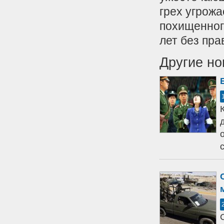
грех угрожае
похищенного
лет без пра
Другие но