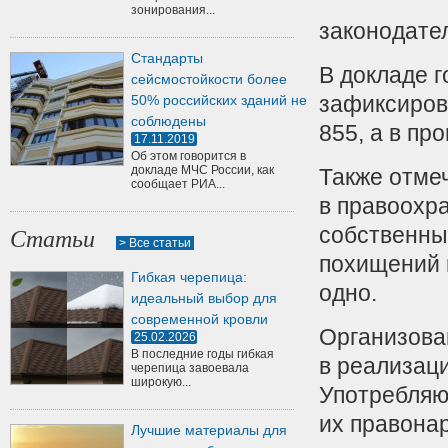
зонирования...
законодател
Стандарты
В докладе г
сейсмостойкости более
зафиксиров
50% российских зданий не
соблюдены
855, а в пр
17.11.2019
Об этом говорится в
докладе МЧС России, как
Также отме
сообщает РИА...
в правоохр
собственны
Статьи
> Все статьи
похищений п
Гибкая черепица:
одно.
идеальный выбор для
современной кровли
Организова
25.02.2026
В последние годы гибкая
в реализац
черепица завоевала
широкую...
Употребляю
их правона
Лучшие материалы для