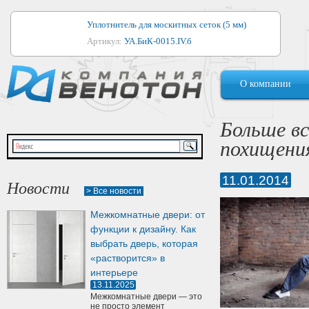
Уплотнитель для москитных сеток (5 мм)
Артикул:
УА.БиК-0015.IV.б
Уплотнитель для алюминиевых окон
О компании
Артикул:
1044
Уплотнитель для деревянных окон
Больше вс
Артикул:
УМ.БиК-0062.IV.б
похищения
Уплотнитель лоджиевый для (4, 5, 6 мм)
Артикул:
УА.БиК-0037.IV.б
11.01.2014
Новости
> Все новости
Уплотнитель для деревянных дверей
Межкомнатные двери: от
Артикул:
УК-10.4
функции к дизайну. Как
выбрать дверь, которая
«растворится» в
интерьере
13.11.2025
Межкомнатные двери — это
не просто элемент