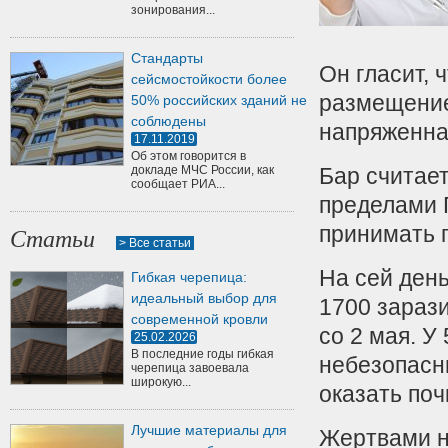
зонирования...
Стандарты
Он гласит, 
сейсмостойкости более
размещение
50% российских зданий не
соблюдены
напряженна
17.11.2019
Об этом говорится в
докладе МЧС России, как
Бар считает
сообщает РИА...
пределами 
принимать 
Статьи
> Все статьи
На сей ден
Гибкая черепица:
идеальный выбор для
1700 зараз
современной кровли
со 2 мая. 
25.02.2026
В последние годы гибкая
небезопасны
черепица завоевала
широкую...
оказать поч
Лучшие материалы для
Жертвами н