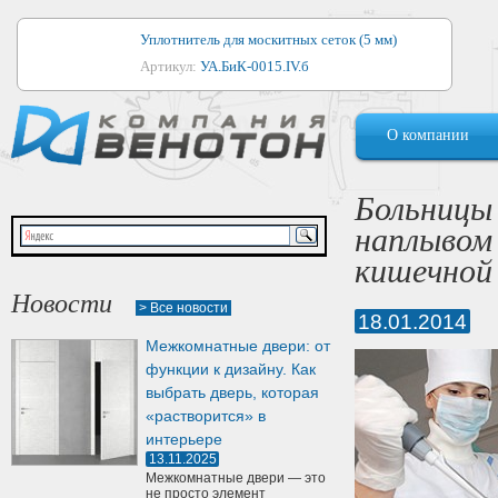
Уплотнитель для москитных сеток (5 мм)
Артикул:
УА.БиК-0015.IV.б
Уплотнитель для алюминиевых окон
О компании
Артикул:
1044
Уплотнитель для деревянных окон
Больницы 
Артикул:
УМ.БиК-0062.IV.б
наплывом
Уплотнитель лоджиевый для (4, 5, 6 мм)
кишечной
Артикул:
УА.БиК-0037.IV.б
Новости
> Все новости
18.01.2014
Уплотнитель для деревянных дверей
Межкомнатные двери: от
Артикул:
УК-10.4
функции к дизайну. Как
выбрать дверь, которая
«растворится» в
интерьере
13.11.2025
Межкомнатные двери — это
не просто элемент