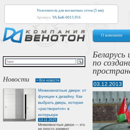
Уплотнитель для москитных сеток (5 мм)
Артикул:
УА.БиК-0015.IV.б
Уплотнитель для алюминиевых окон
О компании
Артикул:
1044
Уплотнитель для деревянных окон
Беларусь
Артикул:
УМ.БиК-0062.IV.б
по создан
Уплотнитель лоджиевый для (4, 5, 6 мм)
простран
Артикул:
УА.БиК-0037.IV.б
Новости
> Все новости
03.12.2013
Уплотнитель для деревянных дверей
Межкомнатные двери: от
Артикул:
УК-10.4
функции к дизайну. Как
выбрать дверь, которая
«растворится» в
интерьере
13.11.2025
Межкомнатные двери — это
не просто элемент