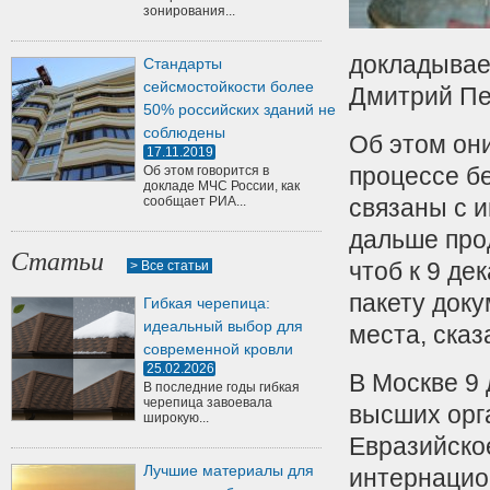
зонирования...
докладывае
Стандарты
сейсмостойкости более
Дмитрий Пе
50% российских зданий не
соблюдены
Об этом они
17.11.2019
процессе б
Об этом говорится в
докладе МЧС России, как
сообщает РИА...
связаны с 
дальше про
Статьи
чтоб к 9 д
> Все статьи
пакету док
Гибкая черепица:
идеальный выбор для
места, сказ
современной кровли
25.02.2026
В Москве 9
В последние годы гибкая
черепица завоевала
высших орг
широкую...
Евразийско
Лучшие материалы для
интернацио