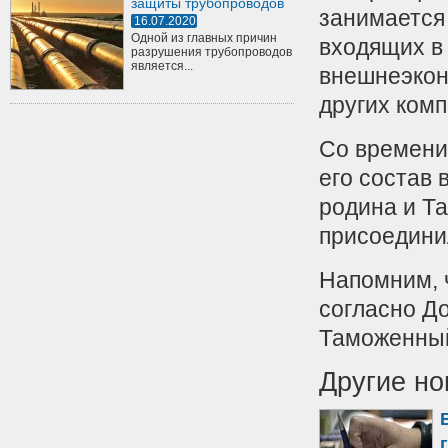
защиты трубопроводов
занимается
16.07.2020
Одной из главных причин
входящих в
разрушения трубопроводов
является...
внешнеэкон
других комп
Со времени
его состав 
родина и Та
присоедини
Напомним, 
согласно До
Таможенный
Другие но