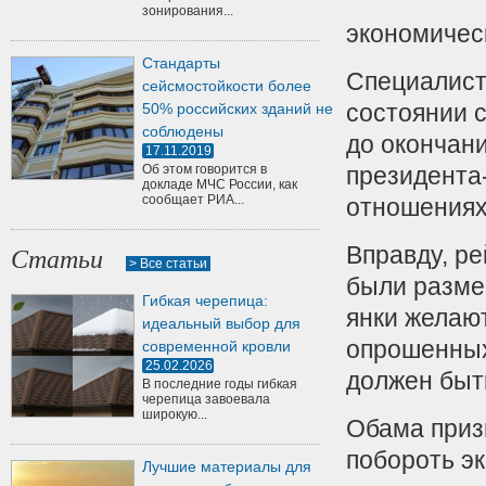
зонирования...
экономичес
Стандарты
Специалисты
сейсмостойкости более
состоянии с
50% российских зданий не
соблюдены
до окончани
17.11.2019
Об этом говорится в
президента-
докладе МЧС России, как
сообщает РИА...
отношениях
Вправду, ре
Статьи
> Все статьи
были разме
Гибкая черепица:
янки желаю
идеальный выбор для
опрошенных
современной кровли
25.02.2026
должен быт
В последние годы гибкая
черепица завоевала
широкую...
Обама призн
побороть э
Лучшие материалы для