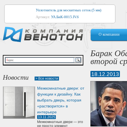
Уплотнитель для москитных сеток (5 мм)
Артикул:
УА.БиК-0015.IV.б
Уплотнитель для алюминиевых окон
О компании
Артикул:
1044
Уплотнитель для деревянных окон
Барак Об
Артикул:
УМ.БиК-0062.IV.б
второй с
Уплотнитель лоджиевый для (4, 5, 6 мм)
Артикул:
УА.БиК-0037.IV.б
18.12.2013
Новости
> Все новости
Уплотнитель для деревянных дверей
Межкомнатные двери: от
Артикул:
УК-10.4
функции к дизайну. Как
выбрать дверь, которая
«растворится» в
интерьере
13.11.2025
Межкомнатные двери — это
не просто элемент