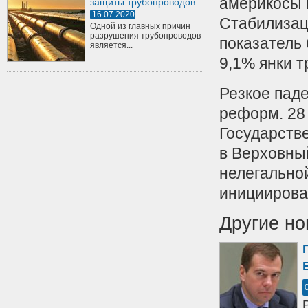
америкосы н
защиты трубопроводов
16.07.2020
Стабилизац
Одной из главных причин
разрушения трубопроводов
показатель
является...
9,1% янки т
Резкое паде
реформ. 28 
Государств
в Верховный
нелегально
инициирова
Другие но