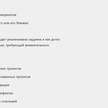
емориалов
о или его близких
удет реализована задумка и как долго
шаг, требующий внимательного
ких проектов
изованных проектов
ндации
дефектах
х платежей