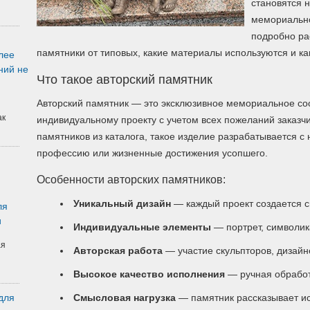
становятся 
мемориально
подробно ра
памятники от типовых, какие материалы используются и к
лее
ний не
Что такое авторский памятник
Авторский памятник — это эксклюзивное мемориальное со
ак
индивидуальному проекту с учетом всех пожеланий заказчи
памятников из каталога, такое изделие разрабатывается с 
профессию или жизненные достижения усопшего.
Особенности авторских памятников:
Уникальный дизайн
— каждый проект создается с
ля
и
Индивидуальные элементы
— портрет, символик
ая
Авторская работа
— участие скульпторов, дизайн
Высокое качество исполнения
— ручная обработ
для
Смысловая нагрузка
— памятник рассказывает и