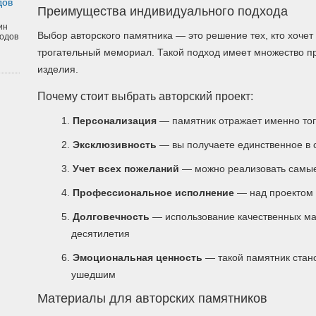
дов
Преимущества индивидуального подхода
ин
Выбор авторского памятника — это решение тех, кто хочет
одов
трогательный мемориал. Такой подход имеет множество п
изделия.
Почему стоит выбрать авторский проект:
Персонализация
— памятник отражает именно тог
Эксклюзивность
— вы получаете единственное в 
Учет всех пожеланий
— можно реализовать самые
Профессиональное исполнение
— над проектом 
Долговечность
— использование качественных ма
десятилетия
Эмоциональная ценность
— такой памятник стано
ушедшим
Материалы для авторских памятников