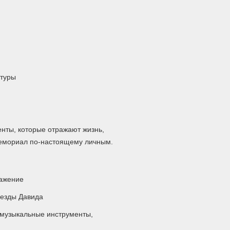
птуры
нты, которые отражают жизнь,
мемориал по-настоящему личным.
ражение
везды Давида
музыкальные инструменты,