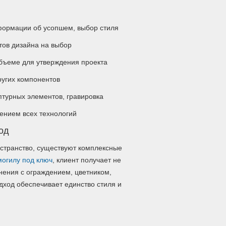
ормации об усопшем, выбор стиля
тов дизайна на выбор
бъеме для утверждения проекта
ругих компонентов
птурных элементов, гравировка
ением всех технологий
од
остранство, существуют комплексные
огилу под ключ
, клиент получает не
нения с ограждением, цветником,
дход обеспечивает единство стиля и