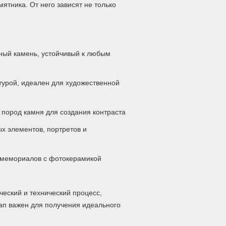
ятника. От него зависят не только
ный камень, устойчивый к любым
турой, идеален для художественной
пород камня для создания контраста
х элементов, портретов и
мемориалов с фотокерамикой
еский и технический процесс,
ап важен для получения идеального