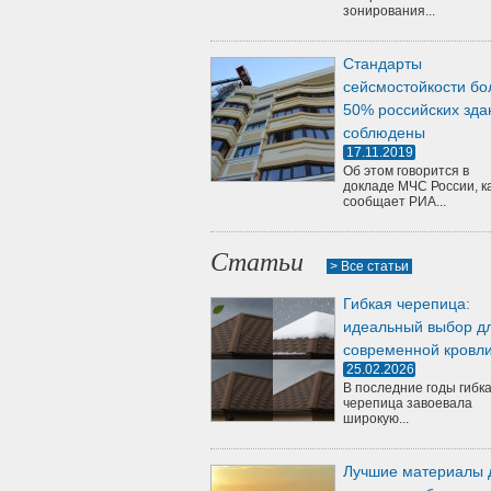
зонирования...
Стандарты
сейсмостойкости бо
50% российских зда
соблюдены
17.11.2019
Об этом говорится в
докладе МЧС России, к
сообщает РИА...
Статьи
> Все статьи
Гибкая черепица:
идеальный выбор д
современной кровл
25.02.2026
В последние годы гибк
черепица завоевала
широкую...
Лучшие материалы 