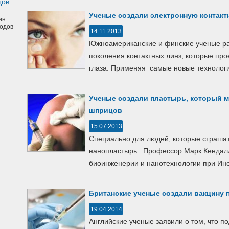
дов
Ученые создали электронную контакт
ин
одов
14.11.2013
Южноамериканские и финские ученые ра
поколения контактных линз, которые про
глаза. Применяя самые новые технологии
Ученые создали пластырь, который 
шприцов
15.07.2013
Специально для людей, которые страша
нанопластырь. Профессор Марк Кендалл 
биоинженерии и нанотехнологии при Инст
Британские ученые создали вакцину 
19.04.2014
Английские ученые заявили о том, что п