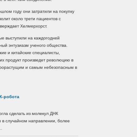
шлом году они затратили на покупку
олит около трети пациентов с
утверждает Хелмерхорст.
ые выступили на каждогодней
ный энтузиазм ученого общества.
ие и китайские специалисты,
, их продукт произведет революцию в
строрастущим и самым небезопасным в
К-робота
огла сделать из молекул ДНК
я в случайном направлении, более
..