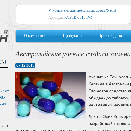
Уплотнитель для москитных сеток (5 мм)
Артикул:
УА.БиК-0015.IV.б
Уплотнитель для алюминиевых окон
О компании
Продукция
Производство
Артикул:
1044
Уплотнитель для деревянных окон
Австралийские ученые создали замени
Артикул:
УМ.БиК-0062.IV.б
07.12.2013
Уплотнитель лоджиевый для (4, 5, 6 мм)
Артикул:
УА.БиК-0037.IV.б
Ученые из Технологи
Кертина в Австралии 
Уплотнитель для деревянных дверей
и: от
Это новое средство д
Артикул:
УК-10.4
Как
обыденную таблетку, 
рая
неизменных инъекция
Доктор Эрик Хелмерх
разработкой такового
 это
молекулярную карту инсулина, они проанализировали выш