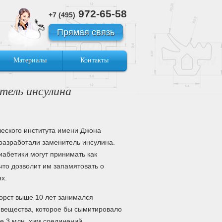
972-65-58
+7 (495)
Прямая связь
Материалы
Контакты
тель инсулина
ческого института имени Джона
разработали заменитель инсулина.
иабетики могут принимать как
что дозволит им запамятовать о
х.
орст выше 10 лет занимался
 вещества, которое бы сымитировало
е 3 млн. хим соединений.