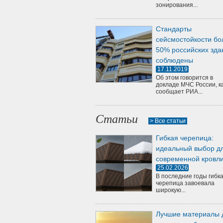
зонирования...
Стандарты
сейсмостойкости бо
50% российских зда
соблюдены
17.11.2019
Об этом говорится в
докладе МЧС России, к
сообщает РИА...
Статьи
> Все статьи
Гибкая черепица:
идеальный выбор д
современной кровл
25.02.2026
В последние годы гибк
черепица завоевала
широкую...
Лучшие материалы 