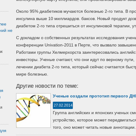
Около 95% диабетиков мучаются болезнью 2-го типа. В про
инсулина выше 10 миллиардов. баксов. Новый продукт дозв
лее
диабетом 2-го типа отрешиться от инсулиновой терапии, 
ний не
С докладом о собственных результатах исследования учен
конференции Univation-2011 в Перте, что вызвало завышен
ак
Работами группы Хелмерхорста заинтересовались английск
инвесторы. Ученые считают, что они идут по верному пути
лечении диабета 2-го типа, который сейчас считается бы
мире болезнью.
Другие новости по теме:
ля
Ученые создали прототип первого ДН
и
27.02.2014
ая
Группа английских и японских ученых см
устройство, которое может передвигатьс
того, оно может читать новые аннотации.
для