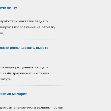
ную линзу
зработали макет последнего
ецируют изображение на сетчатку
,...
можно использовать вместо
тся шприцов, ученые создали
из Австралийского института
итуте...
против малярии
одготовительные тесты вакцины против