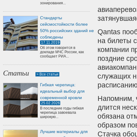
зонирования...
авиаперево
затянувшая
Стандарты
сейсмостойкости более
Qantas поо
50% российских зданий не
соблюдены
на билеты 
17.11.2019
Об этом говорится в
компании п
докладе МЧС России, как
сообщает РИА...
поздние сро
авиакомпани
Статьи
> Все статьи
служащих не
расписанию
Гибкая черепица:
идеальный выбор для
Напомним, 
современной кровли
25.02.2026
длится неск
В последние годы гибкая
черепица завоевала
обязана от
широкую...
образом по
Лучшие материалы для
Стачка обо