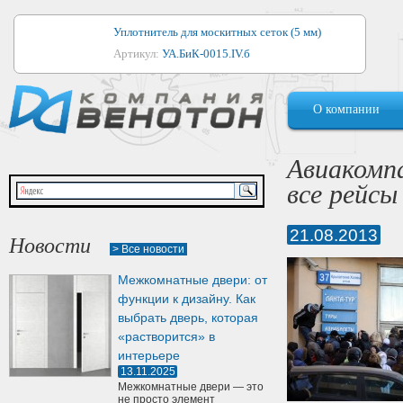
Уплотнитель для москитных сеток (5 мм)
Артикул:
УА.БиК-0015.IV.б
Уплотнитель для алюминиевых окон
О компании
Артикул:
1044
Уплотнитель для деревянных окон
Авиакомпа
Артикул:
УМ.БиК-0062.IV.б
все рейсы
Уплотнитель лоджиевый для (4, 5, 6 мм)
Артикул:
УА.БиК-0037.IV.б
21.08.2013
Новости
> Все новости
Уплотнитель для деревянных дверей
Межкомнатные двери: от
Артикул:
УК-10.4
функции к дизайну. Как
выбрать дверь, которая
«растворится» в
интерьере
13.11.2025
Межкомнатные двери — это
не просто элемент