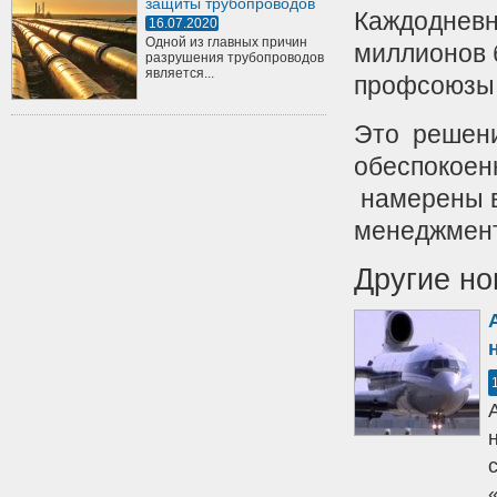
защиты трубопроводов
Каждодневн
16.07.2020
Одной из главных причин
миллионов 
разрушения трубопроводов
является...
профсоюзы 
Это решени
обеспокоен
намерены в
менеджмент
Другие но