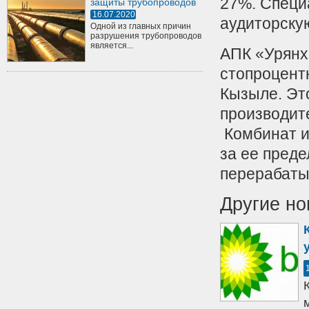
27%. Специа
защиты трубопроводов
16.07.2020
аудиторску
Одной из главных причин
разрушения трубопроводов
является...
АПК «Урянх
стопроцент
Кызыле. Эт
производит
Комбинат и
за ее пред
перерабаты
Другие но