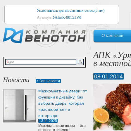
Уплотнитель для москитных сеток (5 мм)
Артикул:
УА.БиК-0015.IV.б
Уплотнитель для алюминиевых окон
О компании
Артикул:
1044
Уплотнитель для деревянных окон
АПК «Уря
Артикул:
УМ.БиК-0062.IV.б
в местной
Уплотнитель лоджиевый для (4, 5, 6 мм)
Артикул:
УА.БиК-0037.IV.б
08.01.2014
Новости
> Все новости
Уплотнитель для деревянных дверей
Межкомнатные двери: от
Артикул:
УК-10.4
функции к дизайну. Как
выбрать дверь, которая
«растворится» в
интерьере
13.11.2025
Межкомнатные двери — это
не просто элемент