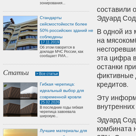
зонирования...
составили 
Эдуард Сод
Стандарты
сейсмостойкости более
В одной из 
50% российских зданий не
соблюдены
на мясоком
17.11.2019
Об этом говорится в
несгоревшие
докладе МЧС России, как
сообщает РИА...
эта цифра 
останки пр
Статьи
> Все статьи
фиктивные 
кредитов.
Гибкая черепица:
идеальный выбор для
Эту информ
современной кровли
25.02.2026
внутренних
В последние годы гибкая
черепица завоевала
широкую...
Эдуард Сод
комбината н
Лучшие материалы для