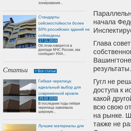
зонирования...
Параллельн
Стандарты
начала Фед
сейсмостойкости более
Инспектиру
50% российских зданий не
соблюдены
17.11.2019
Глава совет
Об этом говорится в
докладе МЧС России, как
собственно
сообщает РИА...
Вашингтоне
результаты
Статьи
> Все статьи
Гугл не ре
Гибкая черепица:
идеальный выбор для
доступа к и
современной кровли
какой друго
25.02.2026
В последние годы гибкая
всю свою о
черепица завоевала
широкую...
на рынке. Ш
также не р
Лучшие материалы для