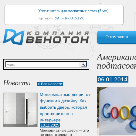
Уплотнитель для москитных сеток (5 мм)
Артикул:
УА.БиК-0015.IV.б
Уплотнитель для алюминиевых окон
О компании
Артикул:
1044
Уплотнитель для деревянных окон
Американ
Артикул:
УМ.БиК-0062.IV.б
подтасовк
Уплотнитель лоджиевый для (4, 5, 6 мм)
Артикул:
УА.БиК-0037.IV.б
06.01.2014
Новости
> Все новости
Уплотнитель для деревянных дверей
Межкомнатные двери: от
Артикул:
УК-10.4
функции к дизайну. Как
выбрать дверь, которая
«растворится» в
интерьере
13.11.2025
Межкомнатные двери — это
не просто элемент