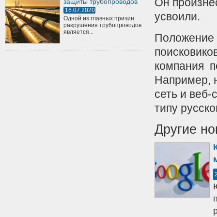
Он произнес
защиты трубопроводов
16.07.2020
усвоили.
Одной из главных причин
разрушения трубопроводов
является...
Положение 
поисковико
компания п
Например, 
сеть и веб-
типу русско
Другие но