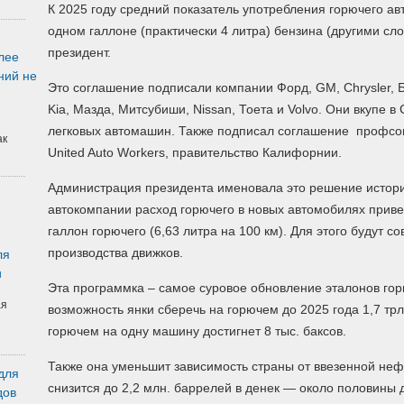
К 2025 году средний показатель употребления горючего авт
одном галлоне (практически 4 литра) бензина (другими сло
президент.
лее
ний не
Это соглашение подписали компании Форд, GM, Chrysler, Б
Kia, Мазда, Митсубиши, Nissan, Тоета и Volvo. Они вкупе
легковых автомашин. Также подписал соглашение профсо
ак
United Auto Workers, правительство Калифорнии.
Администрация президента именовала это решение истори
автокомпании расход горючего в новых автомобилях привед
галлон горючего (6,63 литра на 100 км). Для этого будут 
производства движков.
ля
и
Эта программка – самое суровое обновление эталонов горю
ая
возможность янки сберечь на горючем до 2025 года 1,7 тр
горючем на одну машину достигнет 8 тыс. баксов.
Также она уменьшит зависимость страны от ввезенной неф
для
снизится до 2,2 млн. баррелей в денек — около половины
дов