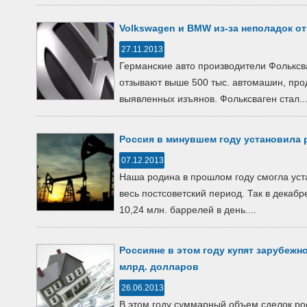
Volkswagen и BMW из-за неполадок о
27.11.2013
Германские авто производители Фольксва
отзывают выше 500 тыс. автомашин, прод
выявленных изъянов. Фольксваген стал..
Россия в минувшем году установила 
07.12.2013
Наша родина в прошлом году смогла уст
весь постсоветский период. Так в декабр
10,24 млн. баррелей в день....
Россияне в этом году купят зарубежн
млрд. долларов
26.06.2013
В этом году суммарный объем сделок ро