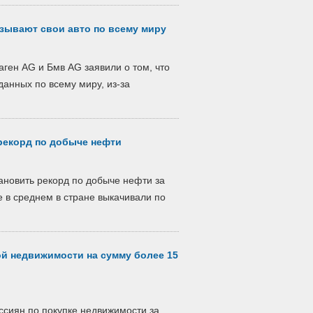
тзывают свои авто по всему миру
ген AG и Бмв AG заявили о том, что
анных по всему миру, из-за
.
рекорд по добыче нефти
ановить рекорд по добыче нефти за
е в среднем в стране выкачивали по
ой недвижимости на сумму более 15
ссиян по покупке недвижимости за