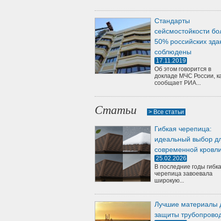
Стандарты
сейсмостойкости бо
50% российских зда
соблюдены
17.11.2019
Об этом говорится в
докладе МЧС России, к
сообщает РИА...
Статьи
> Все статьи
Гибкая черепица:
идеальный выбор д
современной кровл
25.02.2026
В последние годы гибк
черепица завоевала
широкую...
Лучшие материалы 
защиты трубопрово