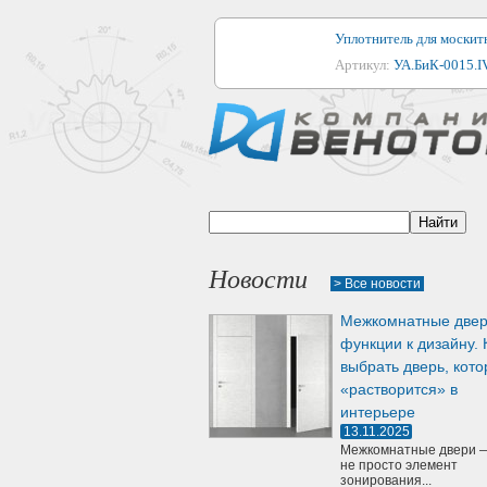
Уплотнитель для москитн
Артикул:
УА.БиК-0015.IV
Уплотнитель для алюми
Артикул:
1044
Уплотнитель для деревя
Артикул:
УМ.БиК-0062.I
Уплотнитель лоджиевый д
Новости
Артикул:
УА.БиК-0037.IV
> Все новости
Межкомнатные двер
Уплотнитель для деревя
функции к дизайну. 
Артикул:
УК-10.4
выбрать дверь, кото
«растворится» в
интерьере
13.11.2025
Межкомнатные двери —
не просто элемент
зонирования...