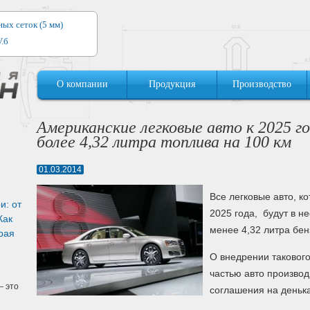
ых сеток (5 мм)
.б
ниевых окон
О компании
Продукция
Производство
нных окон
Американские легковые авто к 2025 г
V.б
более 4,32 литра топлива на 100 км
ля (4, 5, 6 мм)
01.03.2014
.б
Все легковые авто, к
и: от
нных дверей
2025 года, будут в н
Как
менее 4,32 литра бен
рая
О внедрении такового
частью авто производ
 это
соглашения на деньк