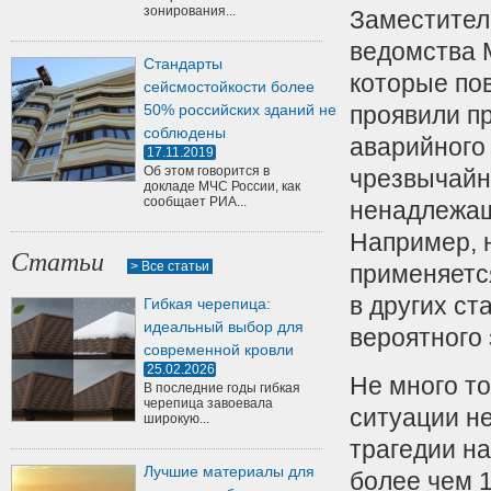
зонирования...
Заместител
ведомства 
Стандарты
которые по
сейсмостойкости более
50% российских зданий не
проявили пр
соблюдены
аварийного
17.11.2019
Об этом говорится в
чрезвычайн
докладе МЧС России, как
сообщает РИА...
ненадлежащ
Например, 
Статьи
> Все статьи
применяетс
в других ст
Гибкая черепица:
идеальный выбор для
вероятного 
современной кровли
25.02.2026
Не много то
В последние годы гибкая
черепица завоевала
ситуации н
широкую...
трагедии н
Лучшие материалы для
более чем 