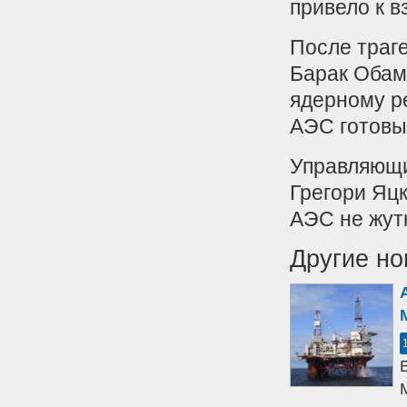
привело к в
После траг
Барак Обам
ядерному р
АЭС готовы
Управляющи
Грегори Яцк
АЭС не жут
Другие но