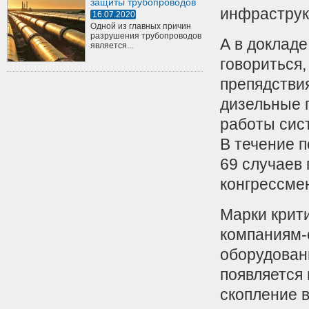
защиты трубопроводов
инфраструкт
16.07.2020
Одной из главных причин
разрушения трубопроводов
А в доклад
является...
говориться
препядстви
дизельные 
работы сис
В течение 
69 случаев
конгрессме
Марки крит
компаниям-
оборудован
появляется 
скопление 