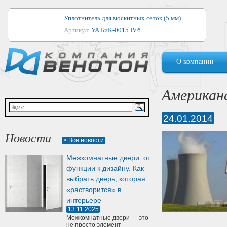
Уплотнитель для москитных сеток (5 мм)
Артикул:
УА.БиК-0015.IV.б
Уплотнитель для алюминиевых окон
О компании
Артикул:
1044
Уплотнитель для деревянных окон
Американ
Артикул:
УМ.БиК-0062.IV.б
24.01.2014
Уплотнитель лоджиевый для (4, 5, 6 мм)
Артикул:
УА.БиК-0037.IV.б
Новости
> Все новости
Уплотнитель для деревянных дверей
Межкомнатные двери: от
Артикул:
УК-10.4
функции к дизайну. Как
выбрать дверь, которая
«растворится» в
интерьере
13.11.2025
Межкомнатные двери — это
не просто элемент