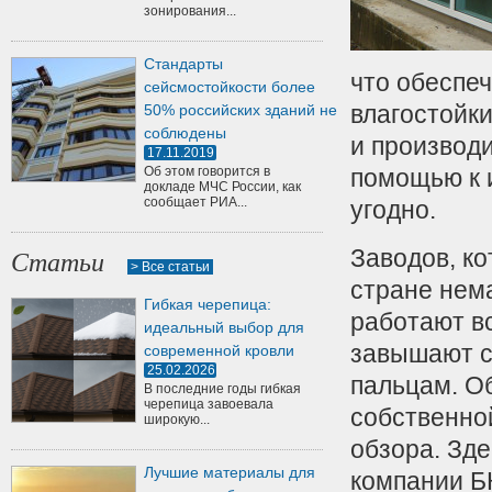
зонирования...
Стандарты
что обеспе
сейсмостойкости более
влагостойк
50% российских зданий не
соблюдены
и производи
17.11.2019
Об этом говорится в
помощью к и
докладе МЧС России, как
сообщает РИА...
угодно.
Заводов, к
Статьи
> Все статьи
стране нем
Гибкая черепица:
работают вс
идеальный выбор для
завышают с
современной кровли
25.02.2026
пальцам. О
В последние годы гибкая
черепица завоевала
собственно
широкую...
обзора. Зд
Лучшие материалы для
компании БК