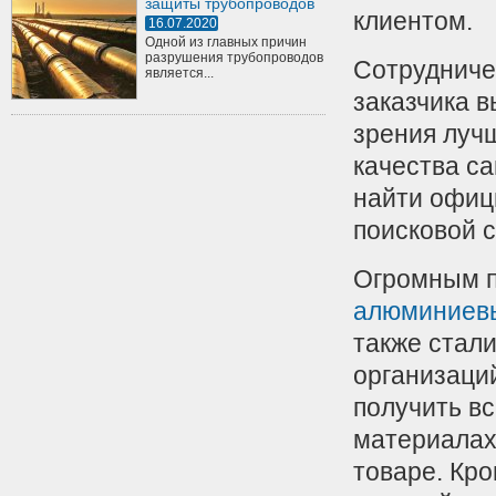
защиты трубопроводов
клиентом.
16.07.2020
Одной из главных причин
разрушения трубопроводов
Сотрудниче
является...
заказчика в
зрения лучш
качества са
найти офиц
поисковой с
Огромным п
алюминиевы
также стал
организаци
получить в
материалах,
товаре. Кро