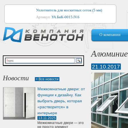
Уплотнитель для москитных сеток (5 мм)
Артикул:
УА.БиК-0015.IV.б
Уплотнитель для алюминиевых окон
О компании
Артикул:
1044
Уплотнитель для деревянных окон
Алюминие
Артикул:
УМ.БиК-0062.IV.б
21.10.2017
Уплотнитель лоджиевый для (4, 5, 6 мм)
Артикул:
УА.БиК-0037.IV.б
Новости
> Все новости
Уплотнитель для деревянных дверей
Межкомнатные двери: от
Артикул:
УК-10.4
функции к дизайну. Как
выбрать дверь, которая
«растворится» в
интерьере
13.11.2025
Межкомнатные двери — это
не просто элемент