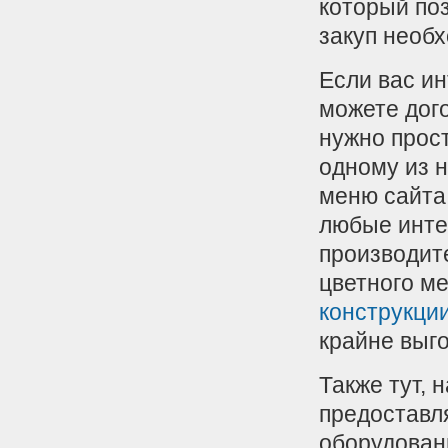
который по
закуп необ
Если вас ин
можете дого
нужно прос
одному из 
меню сайта
любые инте
производит
цветного м
конструкци
крайне выг
Также тут,
предоставл
оборудовани