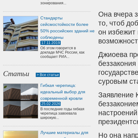
зонирования...
Она вчера з
Стандарты
то, чтоб до
сейсмостойкости более
он избежит
50% российских зданий не
соблюдены
возможност
17.11.2019
Об этом говорится в
докладе МЧС России, как
Джиоева пр
сообщает РИА...
беззакония
государстве
Статьи
> Все статьи
суровым ст
Гибкая черепица:
идеальный выбор для
Заявление К
современной кровли
беззаконие
25.02.2026
В последние годы гибкая
настроений
черепица завоевала
широкую...
президентск
Лучшие материалы для
Но она нап