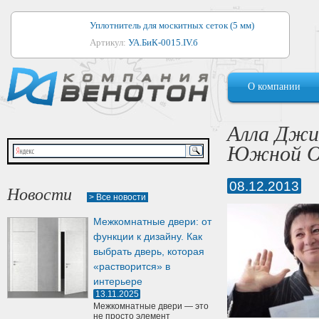
Уплотнитель для москитных сеток (5 мм)
Артикул:
УА.БиК-0015.IV.б
Уплотнитель для алюминиевых окон
О компании
Артикул:
1044
Уплотнитель для деревянных окон
Алла Джи
Артикул:
УМ.БиК-0062.IV.б
Южной О
Уплотнитель лоджиевый для (4, 5, 6 мм)
Артикул:
УА.БиК-0037.IV.б
08.12.2013
Новости
> Все новости
Уплотнитель для деревянных дверей
Межкомнатные двери: от
Артикул:
УК-10.4
функции к дизайну. Как
выбрать дверь, которая
«растворится» в
интерьере
13.11.2025
Межкомнатные двери — это
не просто элемент