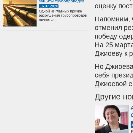
защиты трубопроводов
оценку пост
16.07.2020
Одной из главных причин
разрушения трубопроводов
Напомним, 
является...
отменил ре
победу оде
На 25 март
Джиоеву к р
Но Джиоева
себя прези
Джиоевой е
Другие но