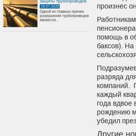
защиты трубопроводов
произнес он
16.07.2020
Одной из главных причин
разрушения трубопроводов
Работникам
является...
пенсионера
помощь в о
баксов). На
сельскохоз
Подразумев
разряда дл
компаний. 
каждый квар
года вдвое
рождению м
убедил пре
Другие но