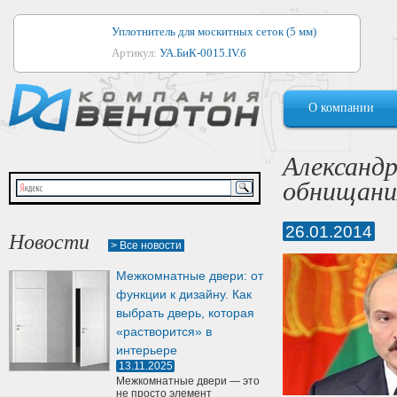
Уплотнитель для москитных сеток (5 мм)
Артикул:
УА.БиК-0015.IV.б
Уплотнитель для алюминиевых окон
О компании
Артикул:
1044
Уплотнитель для деревянных окон
Александр
Артикул:
УМ.БиК-0062.IV.б
обнищани
Уплотнитель лоджиевый для (4, 5, 6 мм)
Артикул:
УА.БиК-0037.IV.б
26.01.2014
Новости
> Все новости
Уплотнитель для деревянных дверей
Межкомнатные двери: от
Артикул:
УК-10.4
функции к дизайну. Как
выбрать дверь, которая
«растворится» в
интерьере
13.11.2025
Межкомнатные двери — это
не просто элемент