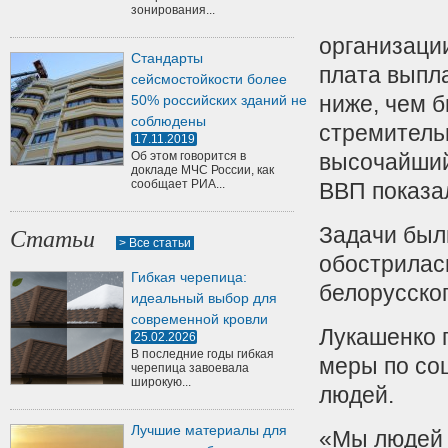
зонирования...
организаци
Стандарты
плата выпл
сейсмостойкости более
ниже, чем 
50% российских зданий не
соблюдены
стремитель
17.11.2019
Об этом говорится в
высочайши
докладе МЧС России, как
сообщает РИА...
ВВП показал
Задачи были
Статьи
> Все статьи
обострилас
Гибкая черепица:
белорусско
идеальный выбор для
современной кровли
Лукашенко 
25.02.2026
В последние годы гибкая
меры по со
черепица завоевала
широкую...
людей.
Лучшие материалы для
«Мы людей 