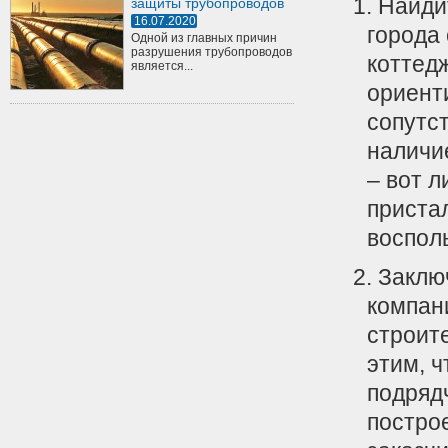
Найдит
защиты трубопроводов
16.07.2020
города
Одной из главных причин
разрушения трубопроводов
коттедж
является...
ориенти
сопутс
наличи
– вот 
приста
воспол
Заклю
компан
строите
этим, 
подряд
постро