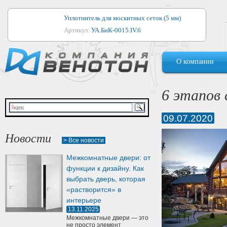
Уплотнитель для москитных сеток (5 мм)
Артикул:
УА.БиК-0015.IV.б
Уплотнитель для алюминиевых окон
О компании
Артикул:
1044
Уплотнитель для деревянных окон
6 этапов
Артикул:
УМ.БиК-0062.IV.б
09.07.2020
Уплотнитель лоджиевый для (4, 5, 6 мм)
Артикул:
УА.БиК-0037.IV.б
Новости
> Все новости
Уплотнитель для деревянных дверей
Межкомнатные двери: от
Артикул:
УК-10.4
функции к дизайну. Как
выбрать дверь, которая
«растворится» в
интерьере
13.11.2025
Межкомнатные двери — это
не просто элемент