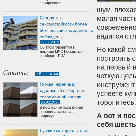
зонирования...
шум, плохая
малая част
Стандарты
сейсмостойкости более
современно
50% российских зданий не
видится от
соблюдены
17.11.2019
Об этом говорится в
Но какой см
докладе МЧС России, как
сообщает РИА...
построить 
на первый в
Статьи
> Все статьи
четкую цель
инструменты
Гибкая черепица:
идеальный выбор для
успеете ку
современной кровли
торопитесь.
25.02.2026
В последние годы гибкая
черепица завоевала
А вот и по
широкую...
себя шесть
Лучшие материалы для