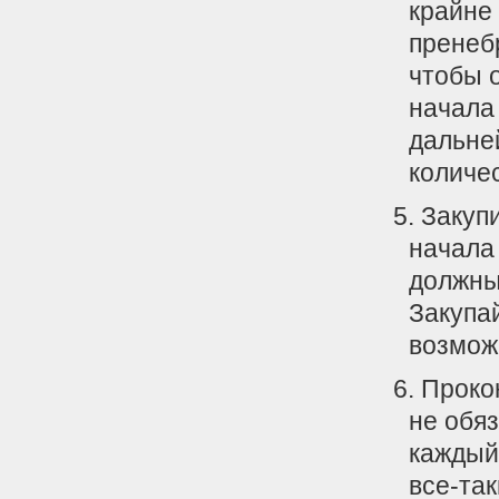
крайне
пренеб
чтобы 
начала 
дальне
количе
Закуп
начала
должны
Закупа
возмож
Проко
не обя
каждый
все-та