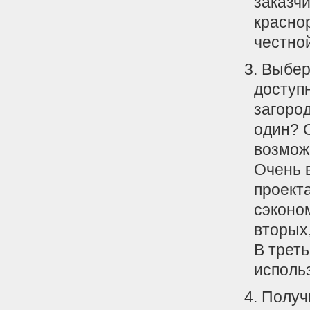
заказч
красно
честной
Выбер
доступн
загород
один? 
возмож
Очень 
проекта
сэконо
вторых
В трет
исполь
Получ