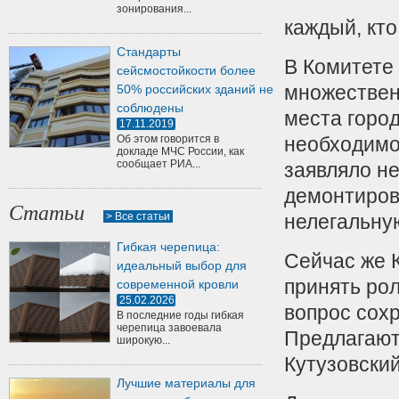
зонирования...
каждый, кто
Стандарты
В Комитете 
сейсмостойкости более
множествен
50% российских зданий не
соблюдены
места горо
17.11.2019
Об этом говорится в
необходимо
докладе МЧС России, как
сообщает РИА...
заявляло не
демонтиров
Статьи
> Все статьи
нелегальну
Гибкая черепица:
Сейчас же 
идеальный выбор для
принять ро
современной кровли
25.02.2026
вопрос сохр
В последние годы гибкая
черепица завоевала
Предлагают
широкую...
Кутузовский
Лучшие материалы для