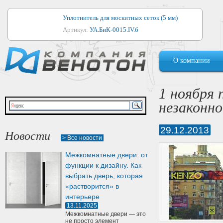
Уплотнитель для москитных сеток (5 мм)
Артикул:
УА.БиК-0015.IV.б
Уплотнитель для алюминиевых окон
О компании
Артикул:
1044
Уплотнитель для деревянных окон
1 ноября
Артикул:
УМ.БиК-0062.IV.б
незаконно
Уплотнитель лоджиевый для (4, 5, 6 мм)
Артикул:
УА.БиК-0037.IV.б
29.12.2013
Новости
> Все новости
Уплотнитель для деревянных дверей
Межкомнатные двери: от
Артикул:
УК-10.4
функции к дизайну. Как
выбрать дверь, которая
«растворится» в
интерьере
13.11.2025
Межкомнатные двери — это
не просто элемент