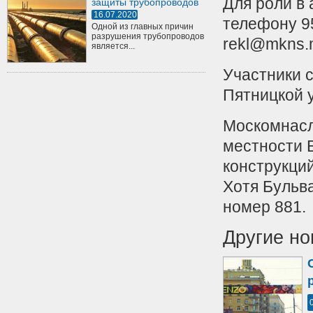
Для роли в
защиты трубопроводов
16.07.2020
телефону 95
Одной из главных причин
разрушения трубопроводов
rekl@mkns.m
является...
Участники 
Пятницкой у
Москомнасл
местности 
конструкций
Хотя Бульв
номер 881.
Другие но